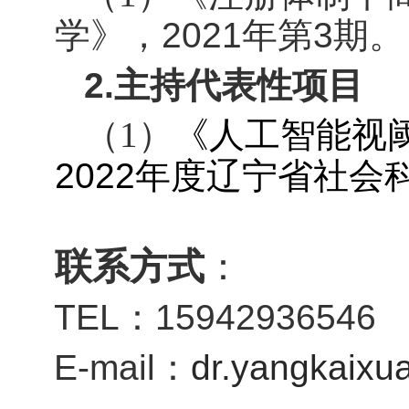
2021
3
学》，
年第
期。
2.
主持代表性项目
（
1
）
《人工智能视
2022
年度辽宁省社会
联
系
方
式
：
TEL
15942936546
：
E-
mail
dr.yangkaix
：