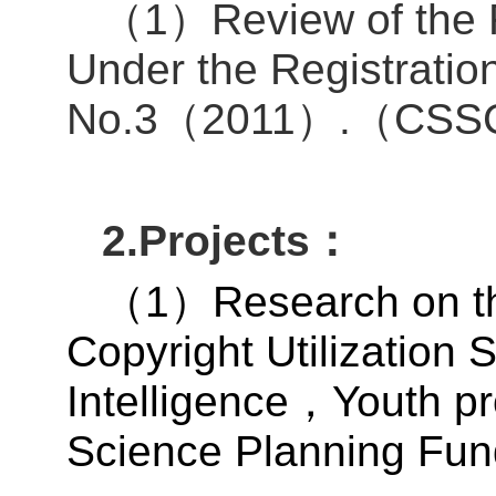
1
Review of the
（
）
Under the Registrati
No.3
2011
.
CSS
（
）
（
2.Projects
：
1
Research on t
（
）
Copyright Utilization 
Intelligence
Youth pr
，
Science Planning Fund