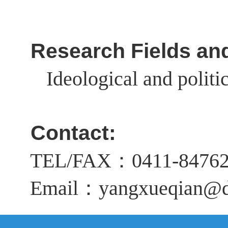
Research Fields and
Ideological and politic
Contact:
TEL/FAX
：
0411-8476
Email
：
y
angxueqian@d