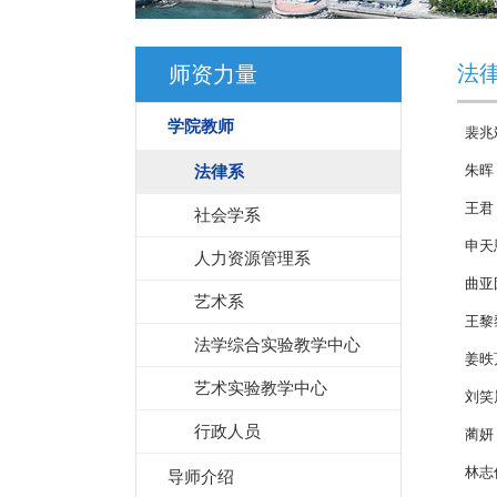
法
师资力量
学院教师
裴兆
法律系
朱晖
王君
社会学系
申天
人力资源管理系
曲亚
艺术系
王黎
法学综合实验教学中心
姜昳
艺术实验教学中心
刘笑
行政人员
蔺妍
林志
导师介绍