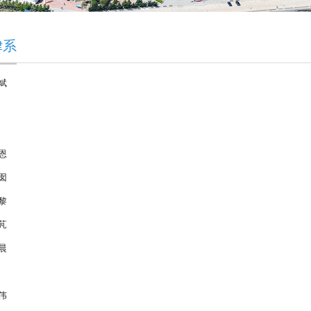
律系
斌
恩
囡
黎
芃
晨
伟