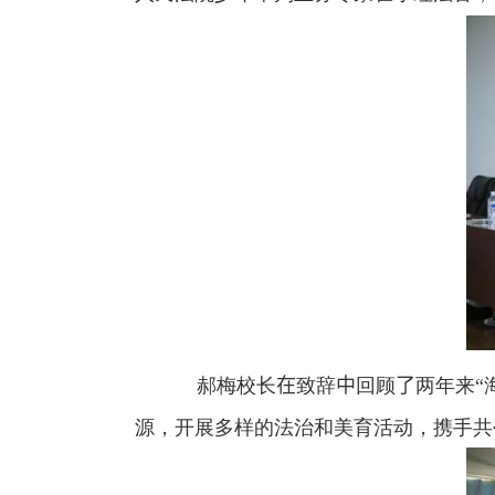
郝梅校长
在
致辞
中
回顾
了
两年来“
源，开展多样的法治和美育活动，携手共