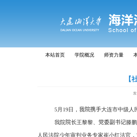
本站首页
学院概况
师资力量
【
发
5
月
19
日，
我院携手
大连市中级人
我院
院长
王黎黎、
党委副书记
滕鹏
人民法院少年审判业务专家崔小红法官，