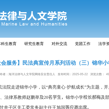
本科生教育
研究生教育
对外交流
党团工作
法学
社会服务】民法典宣传月系列活动（三）锦华小
布者：海洋法律与人文学院网络安全责任人
发布时间：2025-05-22
浏览次数：
4
民法院走进锦华小学，以
“
典亮童心
·
护航成长
”
为主题，开
、法律系教师赵鹏举
及
20
名学生
，
锦华小学
校长郝梅
及
甘井子区关工委常务副主任王旭国
等应邀出席。