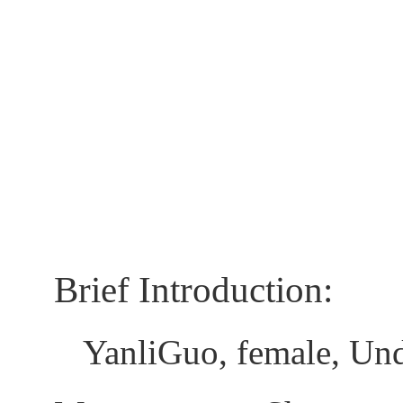
Brief Introduction:
Yanli
Guo
,
fe
male,
Und