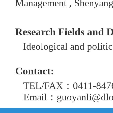
Management
,
Shenyang 
Research
F
ield
s
a
nd D
Ideological and politic
C
ontact
:
：
TEL/FAX
0411-847
：
Email
guoyanli
@dlo