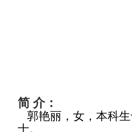
简 介：
郭艳丽
，
女
，
本科生
士。