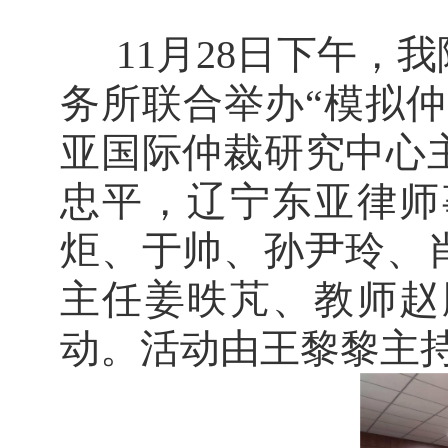
11
月
28
日下午，我
务所联合举办“模拟
亚国际仲裁研究中心
忠平
，
辽宁东亚律师
炬、于帅、孙尹玲、
主任姜昳芃、教师赵
动。活动由王黎黎主