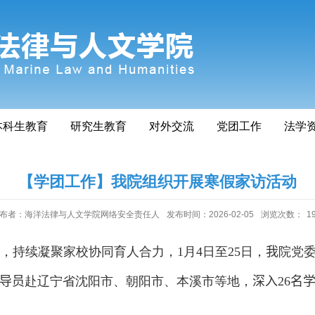
本科生教育
研究生教育
对外交流
党团工作
法学
【学团工作】我院组织开展寒假家访活动
布者：海洋法律与人文学院网络安全责任人
发布时间：2026-02-05
浏览次数：
1
，持续凝聚家校协同育人合力，
1
月
4
日至
25
日，
我
院党
导员
赴辽宁省沈阳市、朝阳市、本溪市等地，
深入
26
名